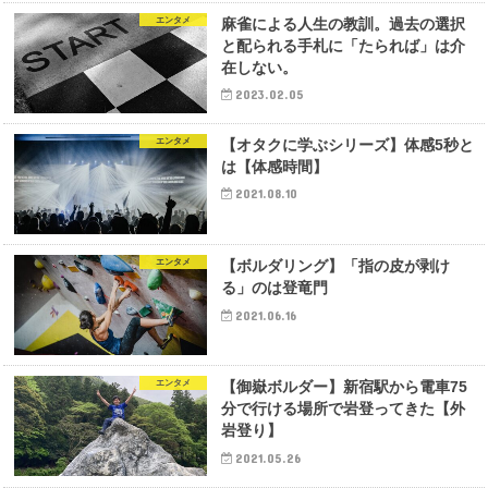
エンタメ
麻雀による人生の教訓。過去の選択
と配られる手札に「たられば」は介
在しない。
2023.02.05
エンタメ
【オタクに学ぶシリーズ】体感5秒と
は【体感時間】
2021.08.10
エンタメ
【ボルダリング】「指の皮が剥け
る」のは登竜門
2021.06.16
エンタメ
【御嶽ボルダー】新宿駅から電車75
分で行ける場所で岩登ってきた【外
岩登り】
2021.05.26