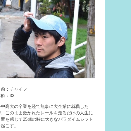
名前：チャイフ
年齢：33
小中高大の卒業を経て無事に大企業に就職した
が、このまま敷かれたレールを走るだけの人生に
疑問を感じて25歳の時に大きなパラダイムシフト
を起こす。