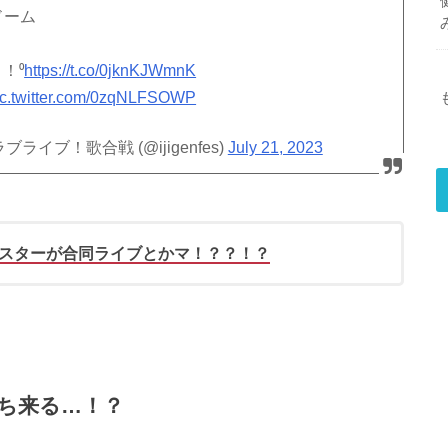
京ドーム
！⁰
https://t.co/0jknKJWmnK
ic.twitter.com/0zqNLFSOWP
ラブライブ！歌合戦 (@ijigenfes)
July 21, 2023
スターが合同ライブとかマ！？？！？
ち来る…！？