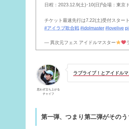
日程：2023.12.9(土)･10(日)⁰会場：東
チケット最速先行は7.22(土)受付スタート
#アイラブ歌合戦
#idolmaster
#lovelive
p
— 異次元フェス アイドルマスター
ラブライブ！とアイドルマ
思わず立ち上がる
チャイフ
第一弾、つまり第二弾がそのう