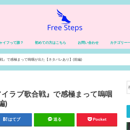
ャイフって誰？
初めての方はこちら
お問い合わせ
カテゴリー
習慣
健康
価値観・自己
仕事
チャイフの人
体験談
戦』で感極まって嗚咽が出た【ネタバレあり】(前編)
アイラブ歌合戦』で感極まって嗚咽
編)
はてブ
送る
Pocket