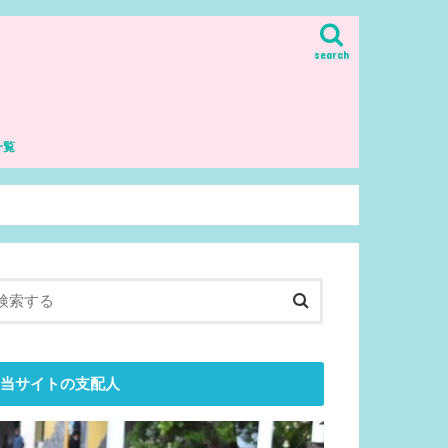
search
一覧
理解・哲学
生
当サイトの支配人