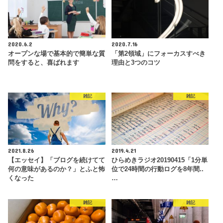
2020.6.2
2020.7.16
オープンな場で基本的で簡単な質
「第2領域」にフォーカスすべき
問をすると、喜ばれます
理由と3つのコツ
雑記
雑記
2021.8.26
2019.4.21
【エッセイ】「ブログを続けてて
ひらめきラジオ20190415「1分単
何の意味があるのか？」とふと怖
位で24時間の行動ログを8年間..
くなった
…
雑記
雑記