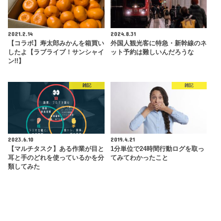
2021.2.14
2024.8.31
【コラボ】寿太郎みかんを箱買い
外国人観光客に特急・新幹線のネ
したよ【ラブライブ！サンシャイ
ット予約は難しいんだろうな
ン!!】
雑記
雑記
2023.6.10
2019.4.21
【マルチタスク】ある作業が目と
1分単位で24時間行動ログを取っ
耳と手のどれを使っているかを分
てみてわかったこと
類してみた