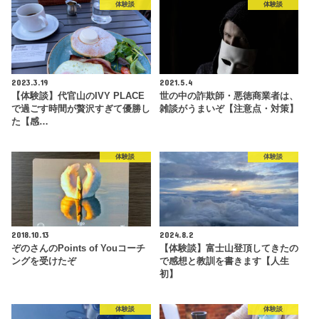
体験談
体験談
2023.3.19
2021.5.4
【体験談】代官山のIVY PLACE
世の中の詐欺師・悪徳商業者は、
で過ごす時間が贅沢すぎて優勝し
雑談がうまいぞ【注意点・対策】
た【感…
体験談
体験談
2018.10.13
2024.8.2
ぞのさんのPoints of Youコーチ
【体験談】富士山登頂してきたの
ングを受けたぞ
で感想と教訓を書きます【人生
初】
体験談
体験談