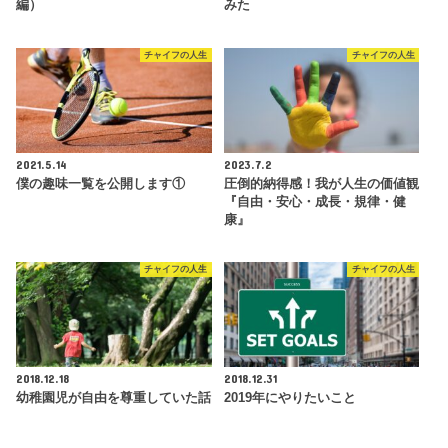
編）
みた
チャイフの人生
チャイフの人生
2021.5.14
2023.7.2
僕の趣味一覧を公開します①
圧倒的納得感！我が人生の価値観
『自由・安心・成長・規律・健
康』
チャイフの人生
チャイフの人生
2018.12.18
2018.12.31
幼稚園児が自由を尊重していた話
2019年にやりたいこと