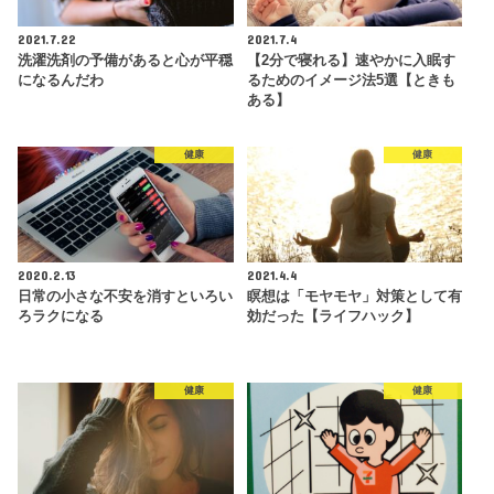
2021.7.22
2021.7.4
洗濯洗剤の予備があると心が平穏
【2分で寝れる】速やかに入眠す
になるんだわ
るためのイメージ法5選【ときも
ある】
健康
健康
2020.2.13
2021.4.4
日常の小さな不安を消すといろい
瞑想は「モヤモヤ」対策として有
ろラクになる
効だった【ライフハック】
健康
健康