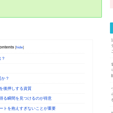
ontents
[
hide
]
は？
資質か？
を後押しする資質
得る瞬間を見つけるのが得意
ートを抱えすぎないことが重要