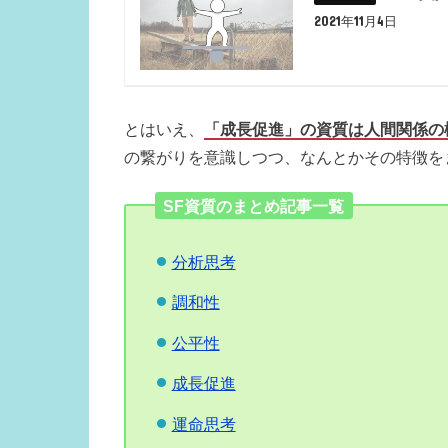
2021年11月4日
とはいえ、
「成長促進」の資質は人間関係の
の繋がりを意識しつつ、なんとかその特徴を
SF資質のまとめ記事一覧
分析思考
調和性
公平性
成長促進
運命思考