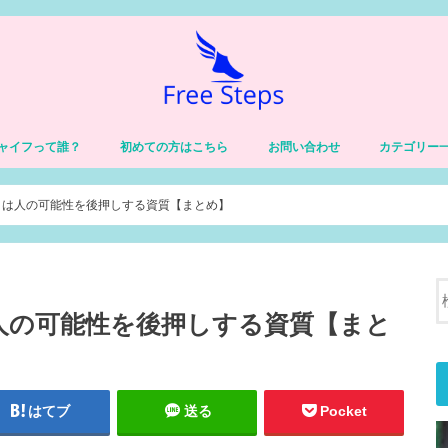
ャイフって誰？
初めての方はこちら
お問い合わせ
カテゴリー
習慣
健康
価値観・自己
仕事
チャイフの人
体験談
」は人の可能性を後押しする資質【まとめ】
人の可能性を後押しする資質【まと
はてブ
送る
Pocket