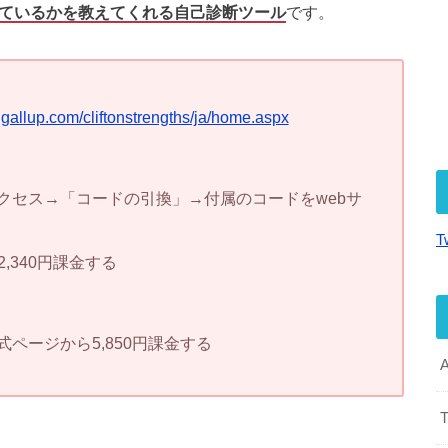
っているかを教えてくれる自己診断ツール
です。
.gallup.com/cliftonstrengths/ja/home.aspx
クセス→「コードの引換」→付属のコードをwebサ
T
,340円課金する
ページから5,850円課金する