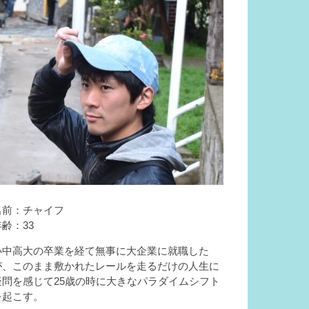
名前：チャイフ
年齢：33
小中高大の卒業を経て無事に大企業に就職した
が、このまま敷かれたレールを走るだけの人生に
疑問を感じて25歳の時に大きなパラダイムシフト
を起こす。