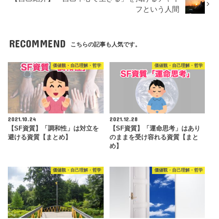
フという人間
RECOMMEND
こちらの記事も人気です。
価値観・自己理解・哲学
価値観・自己理解・哲学
2021.10.24
2021.12.28
【SF資質】「調和性」は対立を
【SF資質】「運命思考」はあり
避ける資質【まとめ】
のままを受け容れる資質【まと
め】
価値観・自己理解・哲学
価値観・自己理解・哲学