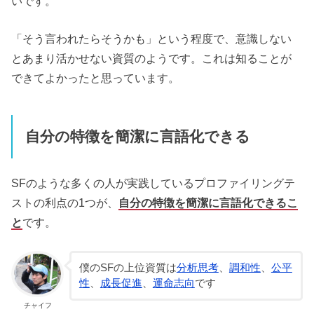
いです。
「そう言われたらそうかも」という程度で、意識しない
とあまり活かせない資質のようです。これは知ることが
できてよかったと思っています。
自分の特徴を簡潔に言語化できる
SFのような多くの人が実践しているプロファイリングテ
ストの利点の1つが、
自分の特徴を簡潔に言語化できるこ
と
です。
僕のSFの上位資質は
分析思考
、
調和性
、
公平
性
、
成長促進
、
運命志向
です
チャイフ