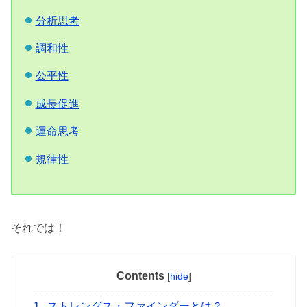
分析思考
調和性
公平性
成長促進
運命思考
規律性
それでは！
Contents
[
hide
]
1
ストレングス・ファインダーとは？