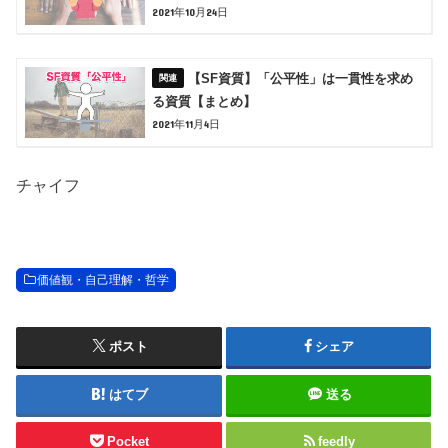
2021年10月24日
【SF資質】「公平性」は一貫性を求め
る資質【まとめ】
2021年11月4日
チャイフ
価値観・自己理解・哲学
ポスト
シェア
はてブ
送る
Pocket
feedly