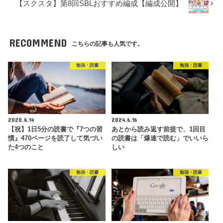
【スクスタ】第8回SBLおすすめ編成【編成公開】
RECOMMEND
こちらの記事も人気です。
勉強・読書
勉強・読書
2020.6.14
2024.6.16
【祝】1日5分の読書で『7つの習
あとから読み返す前提で、1回目
慣』470ページを読了して気づい
の読書は「爆速で読む」でいいら
た4つのこと
しい
勉強・読書
勉強・読書