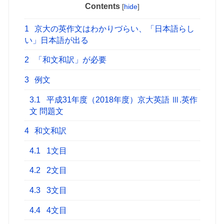
Contents
[
hide
]
1
京大の英作文はわかりづらい、「日本語らし
い」日本語が出る
2
「和文和訳」が必要
3
例文
3.1
平成31年度（2018年度）京大英語 Ⅲ.英作
文 問題文
4
和文和訳
4.1
1文目
4.2
2文目
4.3
3文目
4.4
4文目