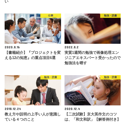
い
仕事
勉強・読書
2020.8.16
2022.8.2
【書籍紹介】『プロジェクトを変
実質1週間の勉強で画像処理エン
える12の知恵』の重点項目6選
ジニアエキスパート受かったので
勉強法を晒す
勉強・読書
勉強・読書
2018.12.24
2020.12.4
教え方や説明の上手い人が意識し
【二次試験】京大英作文のコツ
ている４つのこと
は、「和文和訳」【解答例付き】