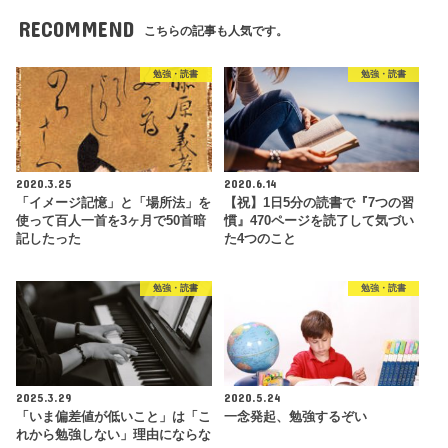
RECOMMEND
こちらの記事も人気です。
勉強・読書
勉強・読書
2020.3.25
2020.6.14
「イメージ記憶」と「場所法」を
【祝】1日5分の読書で『7つの習
使って百人一首を3ヶ月で50首暗
慣』470ページを読了して気づい
記したった
た4つのこと
勉強・読書
勉強・読書
2025.3.29
2020.5.24
「いま偏差値が低いこと」は「こ
一念発起、勉強するぞい
れから勉強しない」理由にならな