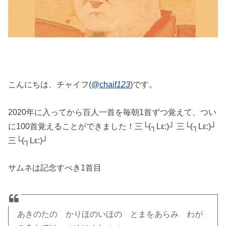
こんにちは、チャイフ(
@chaif
123
)です。
2020年に入ってから百人一首を毎朝1首ずつ覚えて、つい
に100首覚えることができました！三└(┐Lε:)┘ 三└(┐Lε:)┘
三└(┐Lε:)┘
サムネは記念すべき1首目
あきのたの かりほのいほの とまをあらみ わが