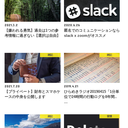
2021.3.2
2020.6.26
【嫌われる勇気】過去は1つの参
匿名でのコミュニケーションなら
考情報に過ぎない【選択は自由】
slack x zoomがオススメ
雑記
雑記
2021.7.20
2019.4.21
【プライベート】財布とスマホケ
ひらめきラジオ20190415「1分単
ースの中身を公開します
位で24時間の行動ログを8年間..
…
雑記
習慣