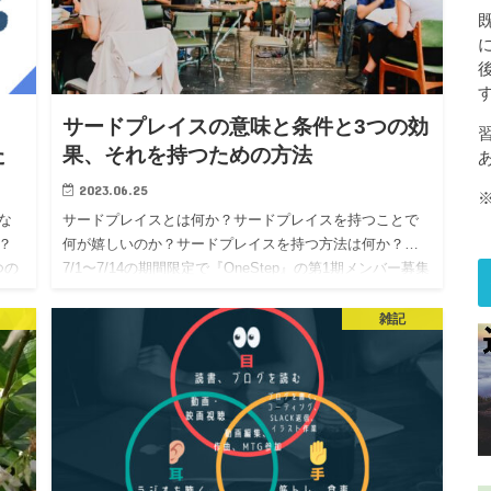
サードプレイスの意味と条件と3つの効
習
た
果、それを持つための方法
2023.06.25
な
サードプレイスとは何か？サードプレイスを持つことで
？
何が嬉しいのか？サードプレイスを持つ方法は何か？…
つの
7/1〜7/14の期間限定で『OneStep』の第1期メンバー募集
て
がスタートするということで、…3つ目は、サードプレイ
…
スでは「小さく試す」ができるということです。…
雑記