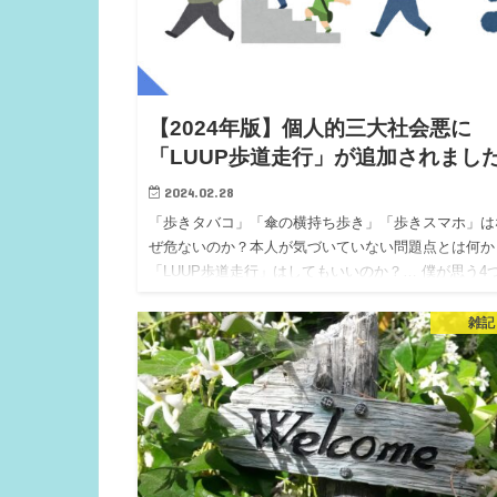
【2024年版】個人的三大社会悪に
「LUUP歩道走行」が追加されまし
2024.02.28
「歩きタバコ」「傘の横持ち歩き」「歩きスマホ」は
ぜ危ないのか？本人が気づいていない問題点とは何か
「LUUP歩道走行」はしてもいいのか？… 僕が思う4
社会悪、共通する本質的な問題点は「周りの人が避け
あげてるから事故になってないだけ」という点です。
雑記