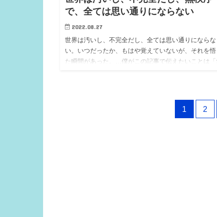
で、全ては思い通りにならない
2022.08.27
世界は汚いし、不完全だし、全ては思い通りにならな
い。いつだったか、もはや覚えていないが、それを悟
た瞬間があった。…僕がこの記事で伝えたいことは「
根拠な幻想や理想や期待は手放して、できることをや
ていこうよ」…精神衛生上良いスタンスに立った方が
生がラクになるよ、という話をしたいのだ。…
1
2