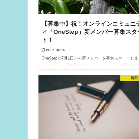
【募集中】祝！オンラインコミュニ
ィ「OneStep」新メンバー募集スタ
ト！
2023.06.16
OneStepが7月1日から新メンバーを募集スタートしま
す！٩(ﾜｰ)و… OneStepというコミュニティの特徴につい
て、3つだけピックアップしました！… 1つ目は、適
雑記
距離感を持っているコミュニティだなと感じます。急
パーソナルな部分に踏み込んできたり、相手の気持ち
考えずに自分の価値観を押…