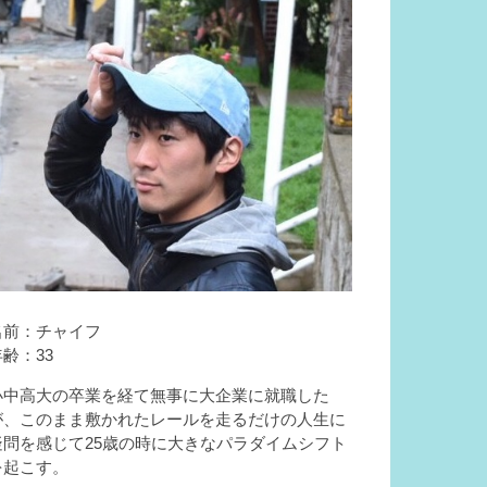
名前：チャイフ
年齢：33
小中高大の卒業を経て無事に大企業に就職した
が、このまま敷かれたレールを走るだけの人生に
疑問を感じて25歳の時に大きなパラダイムシフト
を起こす。