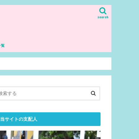
search
一覧
理解・哲学
生
当サイトの支配人