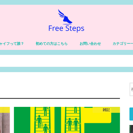
ャイフって誰？
初めての方はこちら
お問い合わせ
カテゴリー
習慣
健康
価値観・自己
仕事
チャイフの人
体験談
雑記