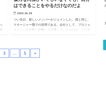
はできることをやるだけなのだよ
2022.06.28
つい先日、新しいメンバーがジョインした。僕と同じ、
っ
マネージャー職での採用である。会社として、プロジェ
無
クトとして必要と判断して応募していたわけで、ようや
っ
く条件を満たす人材が見つかって、ハッピーなはずであ
人
る。 その同僚がジョ…
3
…
5
>