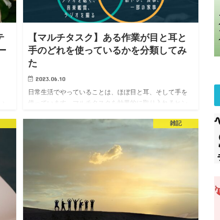
テ
【マルチタスク】ある作業が目と耳と
ー
手のどれを使っているかを分類してみ
た
2023.06.10
日常生活でやっていることは、ほぼ目と耳、そして手を
使っています。マルチタスクを効果的に取り入れるヒン
度な
トとして、自分がやっている作業がどれに分類されるか
雑記
に
を整理してみるといいでしょう…個人的に、動画編集が
を
ほぼマルチタスクできないというのは発見でした。…筋
トレ系は目と耳が空いてるので、意外とマルチタスクで
きます。…