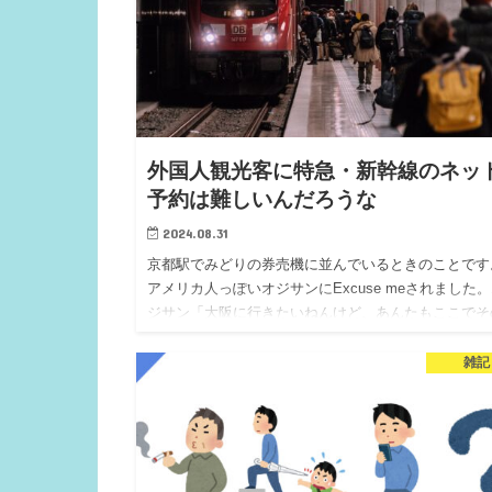
外国人観光客に特急・新幹線のネッ
予約は難しいんだろうな
2024.08.31
京都駅でみどりの券売機に並んでいるときのことです
アメリカ人っぽいオジサンにExcuse meされました
ジサン「大阪に行きたいねんけど、あんたもここでそ
チケット買おうとしてんの？」チャイフ「（大阪には
かないが？）ワイはあらかじめ予約してたチケットを
雑記
け取ろうとしてるだけやで。『大阪駅』に行きたいん
か？」…