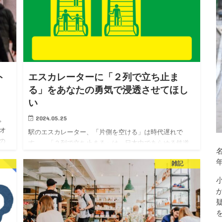
ト
エスカレーターに「２列で立ち止ま
る」をあなたの勇気で浸透させてほし
い
2024.05.25
。
。オ
駅のエスカレーター、「片側を空ける」は時代遅れで
の
す…。「２列で立ち止まる」は、日本中であらゆる鉄道
行
会社が呼びかけています。…まず、「２列で立ち止ま
受
雑記
る」方が安全なのです。…また、直感に反するかもしれ
ませんが、「２列で立ち止まる」方が全体としての輸送
効率もいいです。…つまり、人の目を気にしている。…