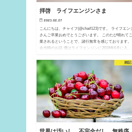
拝啓 ライフエンジンさま
2023.02.27
こんにちは、チャイフ(@chaif123)です。 ライフエン
さんご卒業おめでとうございます。 このたび晴れて
業されるということで、諸行無常を感じております。
会当時のお話 僕はライフエンジンに2018年6月に入…
雑記
世界は汚いし、不完全だし、無秩序