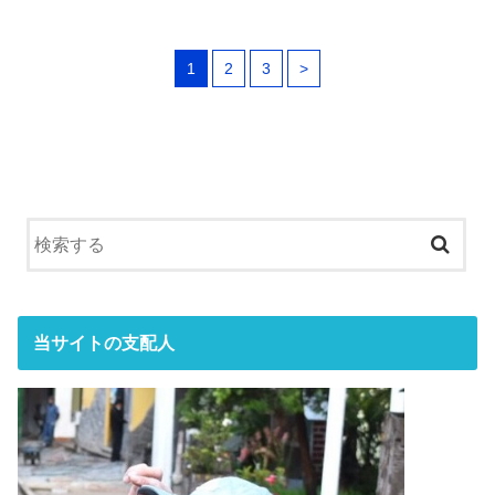
1
2
3
>
当サイトの支配人