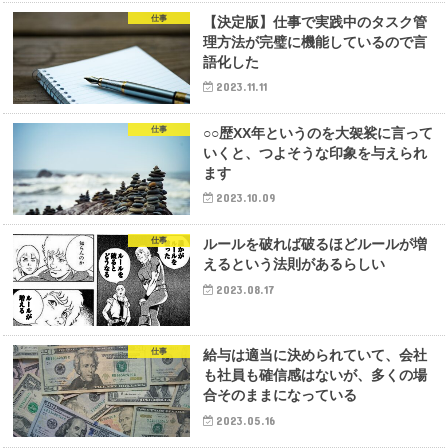
仕事
【決定版】仕事で実践中のタスク管
理方法が完璧に機能しているので言
語化した
2023.11.11
仕事
○○歴XX年というのを大袈裟に言って
いくと、つよそうな印象を与えられ
ます
2023.10.09
仕事
ルールを破れば破るほどルールが増
えるという法則があるらしい
2023.08.17
仕事
給与は適当に決められていて、会社
も社員も確信感はないが、多くの場
合そのままになっている
2023.05.16